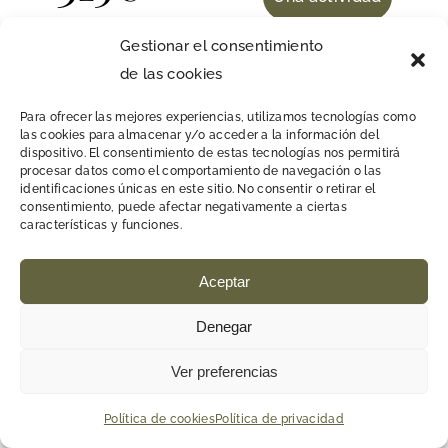
Para 3 personas
Gestionar el consentimiento
de las cookies
Para ofrecer las mejores experiencias, utilizamos tecnologías como
Estancia en habitación cuádruple (literas)
las cookies para almacenar y/o acceder a la información del
dispositivo. El consentimiento de estas tecnologías nos permitirá
con baño
procesar datos como el comportamiento de navegación o las
identificaciones únicas en este sitio. No consentir o retirar el
La habitación completa - no compartida
consentimiento, puede afectar negativamente a ciertas
características y funciones.
Desayuno continental - Sábado y
Domingo
Aceptar
Picnic aire libre ( comida sábado )
Denegar
Cenas - Viernes y Sábado
Guía o ruta de Biomata a elegir
Ver preferencias
Checking - Viernes 16:00
Política de cookies
Política de privacidad
Checkout - Domingo 12:00